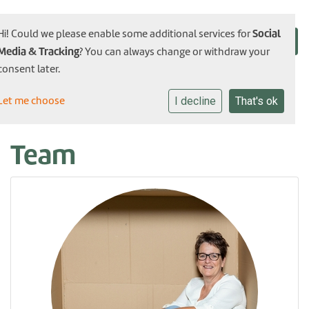
Social
Hi! Could we please enable some additional services for
Media & Tracking
? You can always change or withdraw your
consent later.
Let me choose
I decline
That's ok
Team