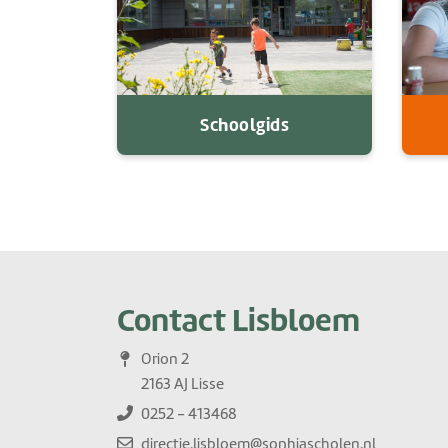
Schoolgids
Contact Lisbloem
Orion 2
2163 AJ Lisse
0252 - 413468
directie.lisbloem@sophiascholen.nl