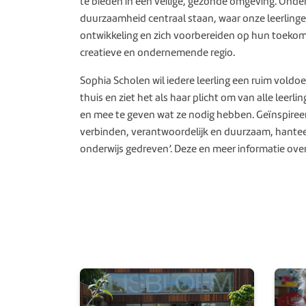
te bieden in een veilige, gezonde omgeving. Onderw
duurzaamheid centraal staan, waar onze leerling
ontwikkeling en zich voorbereiden op hun toekoms
creatieve en ondernemende regio.
Sophia Scholen wil iedere leerling een ruim vold
thuis en ziet het als haar plicht om van alle lee
en mee te geven wat ze nodig hebben. Geïnspiree
verbinden, verantwoordelijk en duurzaam, hante
onderwijs gedreven’. Deze en meer informatie over