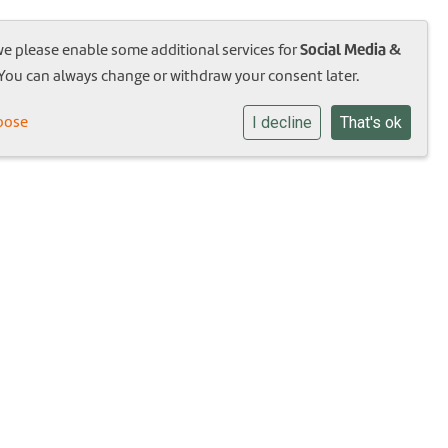
Social Media &
we please enable some additional services for
bouw
Team
Aanmelden
Contact
 You can always change or withdraw your consent later.
oose
I decline
That's ok